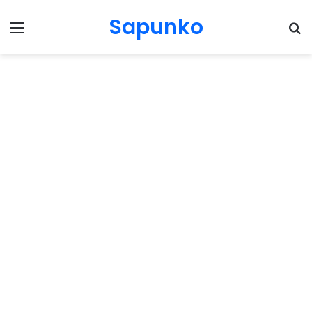
Sapunko
Menu
Pr