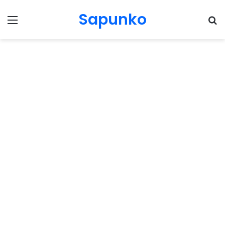
Sapunko
Menu
Pr