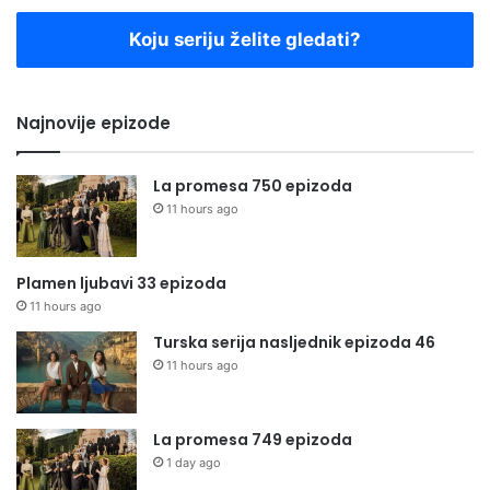
Koju seriju želite gledati?
Najnovije epizode
La promesa 750 epizoda
11 hours ago
Plamen ljubavi 33 epizoda
11 hours ago
Turska serija nasljednik epizoda 46
11 hours ago
La promesa 749 epizoda
1 day ago