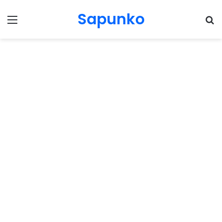
Sapunko
Menu
Pr