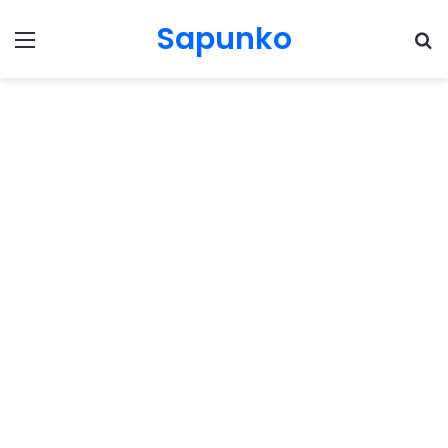
Sapunko
Menu
Pr