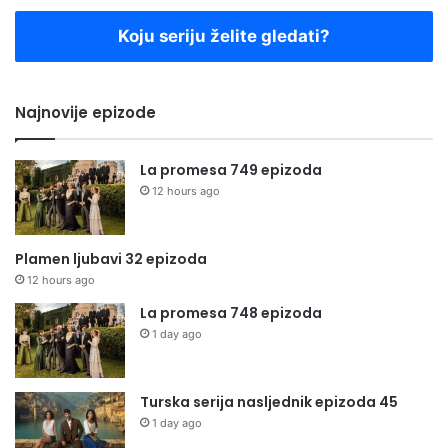
Koju seriju želite gledati?
Najnovije epizode
La promesa 749 epizoda
12 hours ago
Plamen ljubavi 32 epizoda
12 hours ago
La promesa 748 epizoda
1 day ago
Turska serija nasljednik epizoda 45
1 day ago