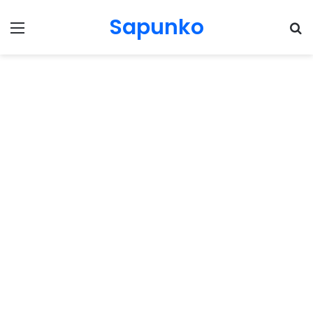
Sapunko
Menu
Pr