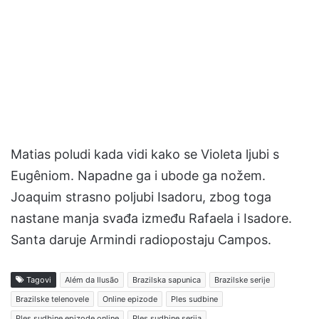
Matias poludi kada vidi kako se Violeta ljubi s
Eugêniom. Napadne ga i ubode ga nožem.
Joaquim strasno poljubi Isadoru, zbog toga
nastane manja svađa između Rafaela i Isadore.
Santa daruje Armindi radiopostaju Campos.
Tagovi
Além da Ilusão
Brazilska sapunica
Brazilske serije
Brazilske telenovele
Online epizode
Ples sudbine
Ples sudbine epizode online
Ples sudbine serija