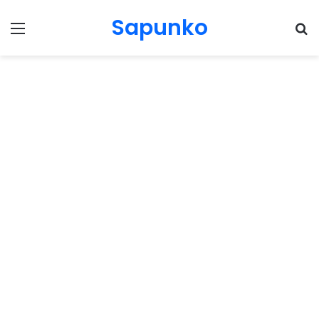
Sapunko
Menu
Pr