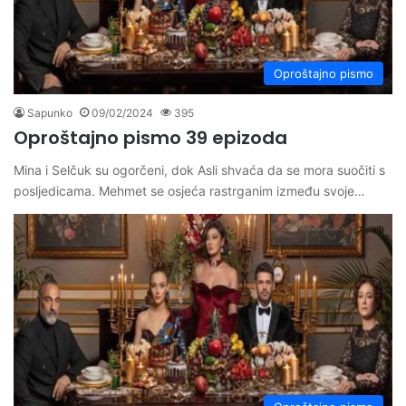
Oproštajno pismo
Sapunko
09/02/2024
395
Oproštajno pismo 39 epizoda
Mina i Selčuk su ogorčeni, dok Asli shvaća da se mora suočiti s
posljedicama. Mehmet se osjeća rastrganim između svoje…