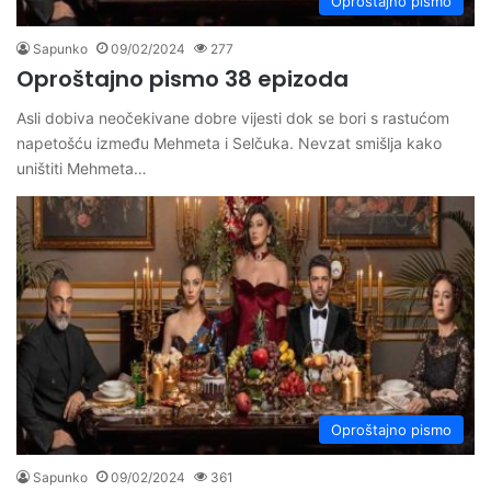
Oproštajno pismo
Sapunko
09/02/2024
277
Oproštajno pismo 38 epizoda
Asli dobiva neočekivane dobre vijesti dok se bori s rastućom
napetošću između Mehmeta i Selčuka. Nevzat smišlja kako
uništiti Mehmeta…
Oproštajno pismo
Sapunko
09/02/2024
361