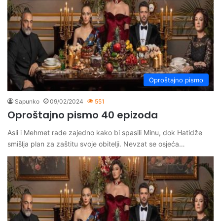
Oproštajno pismo
Sapunko
09/02/2024
551
Oproštajno pismo 40 epizoda
Asli i Mehmet rade zajedno kako bi spasili Minu, dok Hatidže
smišlja plan za zaštitu svoje obitelji. Nevzat se osjeća…