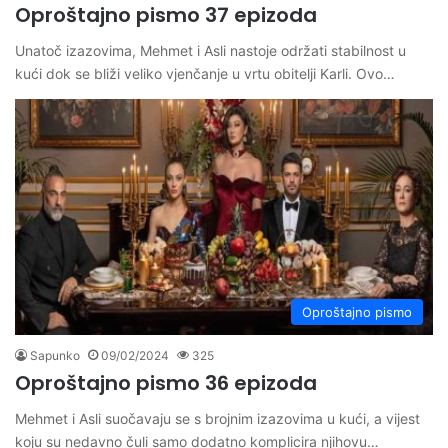
Oproštajno pismo 37 epizoda
Unatoč izazovima, Mehmet i Asli nastoje održati stabilnost u
kući dok se bliži veliko vjenčanje u vrtu obitelji Karli. Ovo…
Oproštajno pismo
Sapunko
09/02/2024
325
Oproštajno pismo 36 epizoda
Mehmet i Asli suočavaju se s brojnim izazovima u kući, a vijest
koju su nedavno čuli samo dodatno komplicira njihovu…