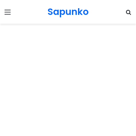
Sapunko
Menu
Pr