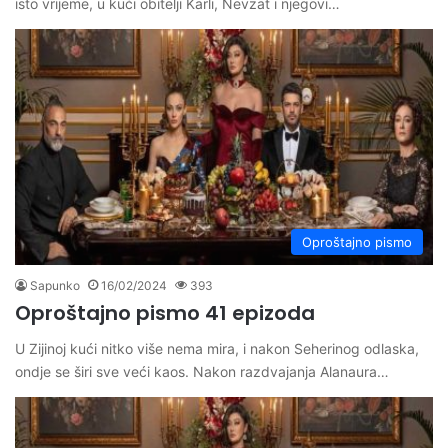
isto vrijeme, u kući obitelji Karli, Nevzat i njegovi…
Oproštajno pismo
Sapunko
16/02/2024
393
Oproštajno pismo 41 epizoda
U Zijinoj kući nitko više nema mira, i nakon Seherinog odlaska,
ondje se širi sve veći kaos. Nakon razdvajanja Alanaura…