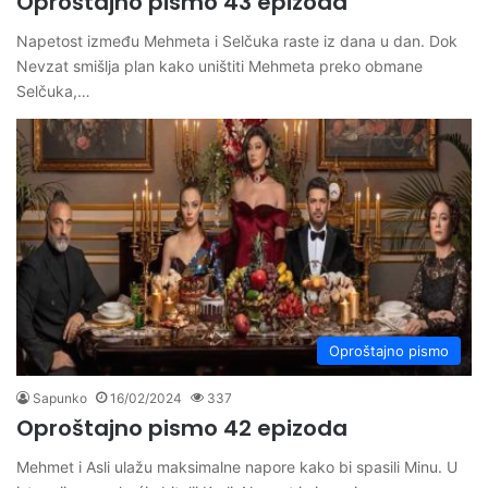
Oproštajno pismo 43 epizoda
Napetost između Mehmeta i Selčuka raste iz dana u dan. Dok
Nevzat smišlja plan kako uništiti Mehmeta preko obmane
Selčuka,…
Oproštajno pismo
Sapunko
16/02/2024
337
Oproštajno pismo 42 epizoda
Mehmet i Asli ulažu maksimalne napore kako bi spasili Minu. U