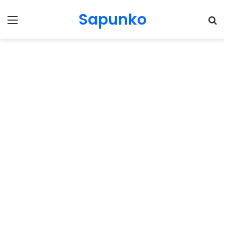
Sapunko
Menu
Pr