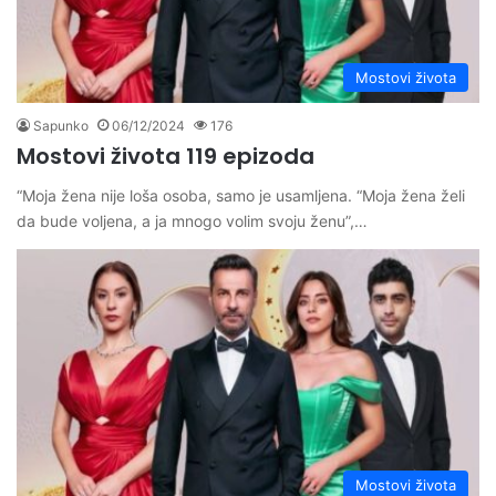
Mostovi života
Sapunko
06/12/2024
176
Mostovi života 119 epizoda
“Moja žena nije loša osoba, samo je usamljena. “Moja žena želi
da bude voljena, a ja mnogo volim svoju ženu”,…
Mostovi života