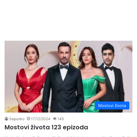
Mostovi života
Sapunko
17/12/2024
145
Mostovi života 123 epizoda