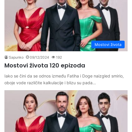
Mostovi života
Sapunko
09/12/2024
192
Mostovi života 120 epizoda
Iako se čini da se odnos između Fatiha i Doge naizgled smirio,
oboje vode različite kalkulacije i blizu su pada…