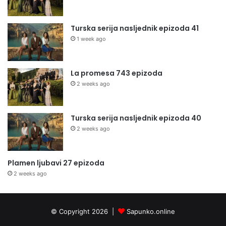
Turska serija nasljednik epizoda 41
1 week ago
La promesa 743 epizoda
2 weeks ago
Turska serija nasljednik epizoda 40
2 weeks ago
Plamen ljubavi 27 epizoda
2 weeks ago
© Copyright 2026 |
Sapunko.online