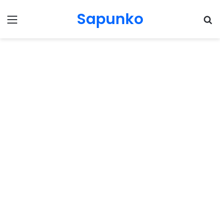
Sapunko
Menu
Pr