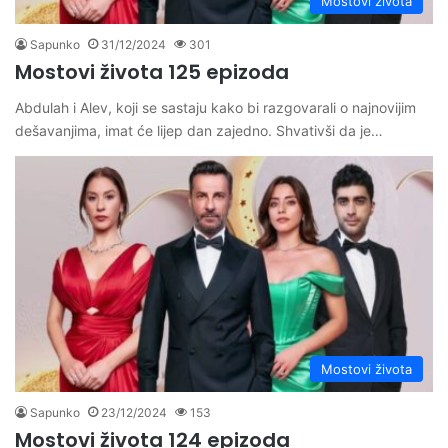
Mostovi života
Sapunko
31/12/2024
301
Mostovi života 125 epizoda
Abdulah i Alev, koji se sastaju kako bi razgovarali o najnovijim
dešavanjima, imat će lijep dan zajedno. Shvativši da je…
Mostovi života
Sapunko
23/12/2024
153
Mostovi života 124 epizoda