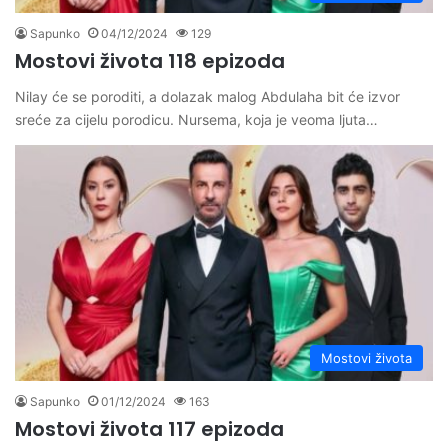
Sapunko
04/12/2024
129
Mostovi života 118 epizoda
Nilay će se poroditi, a dolazak malog Abdulaha bit će izvor
sreće za cijelu porodicu. Nursema, koja je veoma ljuta…
Mostovi života
Sapunko
01/12/2024
163
Mostovi života 117 epizoda