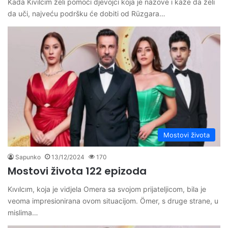
Kada Kıvılcım želi pomoći djevojci koja je nazove i kaže da želi
da uči, najveću podršku će dobiti od Rüzgara…
Mostovi života
Sapunko
13/12/2024
170
Mostovi života 122 epizoda
Kıvılcım, koja je vidjela Omera sa svojom prijateljicom, bila je
veoma impresionirana ovom situacijom. Ömer, s druge strane, u
mislima…