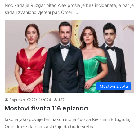
Noć kada je Rüzgar pitao Alev prošla je bez incidenata, a par je
sada i zvanično vjereni par. Ömer i…
Mostovi života
Sapunko
27/11/2024
187
Mostovi života 116 epizoda
Iako je jako povrijeđen nakon sto je čuo za Kivilcim i Ertugrula,
Omer kaze da ona zaslužuje da bude sretna…