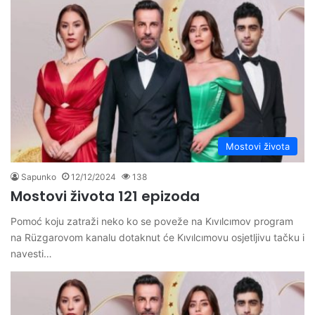
Mostovi života
Sapunko
12/12/2024
138
Mostovi života 121 epizoda
Pomoć koju zatraži neko ko se poveže na Kıvılcımov program
na Rüzgarovom kanalu dotaknut će Kıvılcımovu osjetljivu tačku i
navesti…