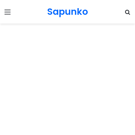
Sapunko
Menu
Pr