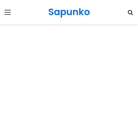
Sapunko
Menu
Pr