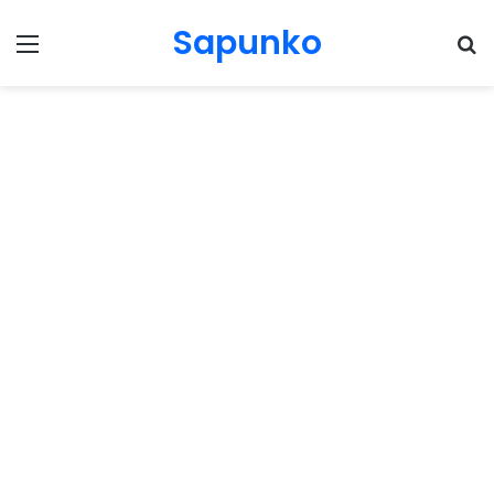
Sapunko
Menu
Pr