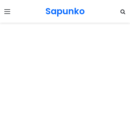
Sapunko
Menu
Pr