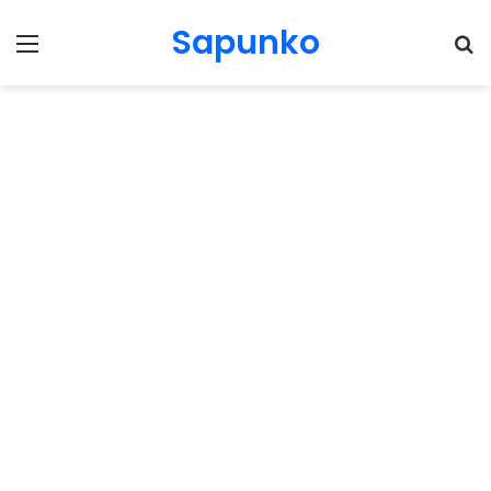
Sapunko
Menu
Pr