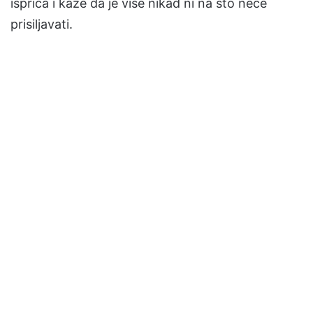
ispriča i kaže da je više nikad ni na što neće
prisiljavati.