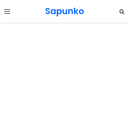
Sapunko
Menu
Pr