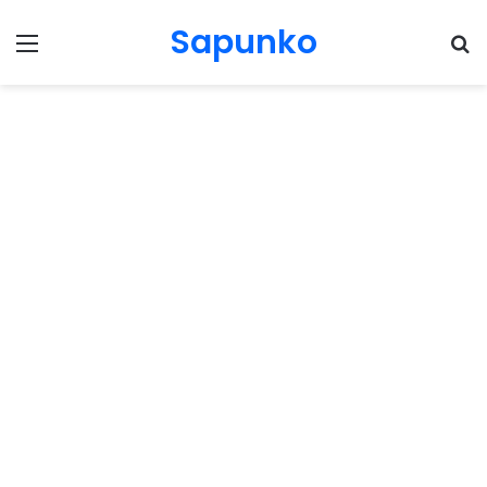
Sapunko
Menu
Pr