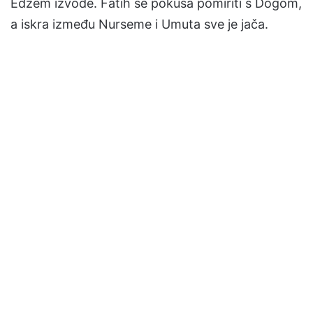
Edžem izvode. Fatih se pokuša pomiriti s Dogom,
a iskra između Nurseme i Umuta sve je jača.