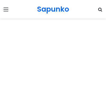
Sapunko
Menu
Pr