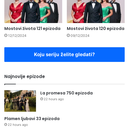
Mostovi života 121 epizoda
Mostovi života 120 epizoda
12/12/2024
09/12/2024
Koju seriju želite gledati?
Najnovije epizode
La promesa 750 epizoda
22 hours ago
Plamen ljubavi 33 epizoda
22 hours ago