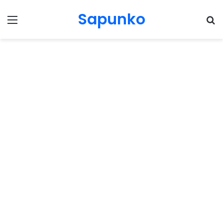
Sapunko
Menu
Pr