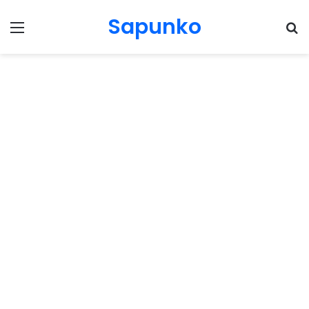
Sapunko
Menu
Pr