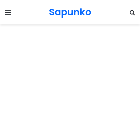
Sapunko
Menu
Pr