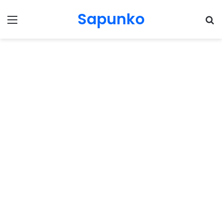
Sapunko
Menu
Pr