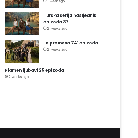
1 week ago
Turska serija nasljednik
epizoda 37
2 weeks ago
La promesa 741 epizoda
2 weeks ago
Plamen ljubavi 25 epizoda
2 weeks ago