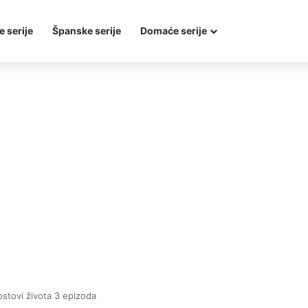
e serije
Španske serije
Domaće serije
stovi života 3 epizoda