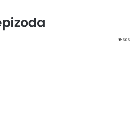
epizoda
303