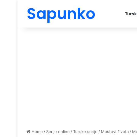
Sapunko
Tursk
Home
/
Serije online
/
Turske serije
/
Mostovi života
/
Mo