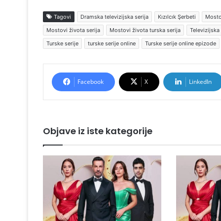
Tagovi
Dramska televizijska serija
Kızılcık Şerbeti
Mosto
Mostovi života serija
Mostovi života turska serija
Televizijska 
Turske serije
turske serije online
Turske serije online epizode
Facebook
X
LinkedIn
Objave iz iste kategorije