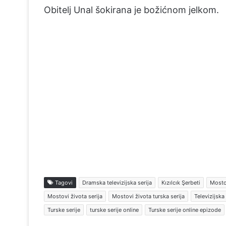
Obitelj Unal šokirana je božićnom jelkom.
Tagovi
Dramska televizijska serija
Kızılcık Şerbeti
Mosto
Mostovi života serija
Mostovi života turska serija
Televizijska 
Turske serije
turske serije online
Turske serije online epizode