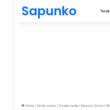
Sapunko
Tursk
Home
/
Serije online
/
Turske serije
/
Mostovi života
/
Mo