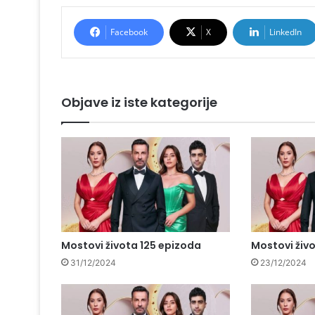
Facebook
X
LinkedIn
Objave iz iste kategorije
Mostovi života 125 epizoda
Mostovi živ
31/12/2024
23/12/2024