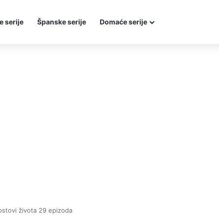
e serije
Španske serije
Domaće serije
stovi života 29 epizoda