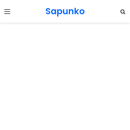
Sapunko
Menu
Pr