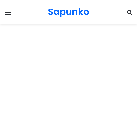
Sapunko
Menu
Pr