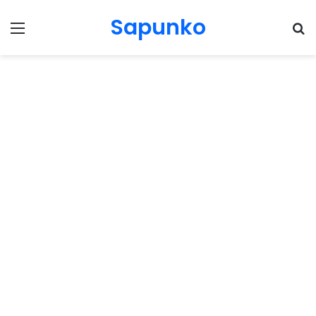
Sapunko
Menu
Pr