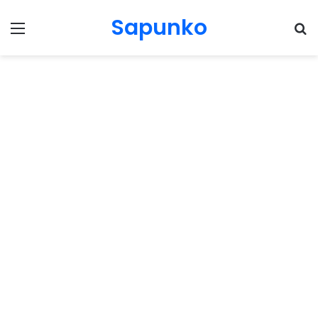
Sapunko
Menu
Pr