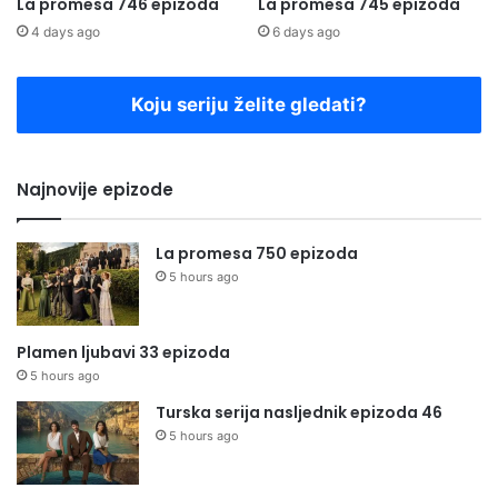
La promesa 746 epizoda
La promesa 745 epizoda
4 days ago
6 days ago
Koju seriju želite gledati?
Najnovije epizode
La promesa 750 epizoda
5 hours ago
Plamen ljubavi 33 epizoda
5 hours ago
Turska serija nasljednik epizoda 46
5 hours ago