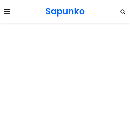
Sapunko
Menu
Pr