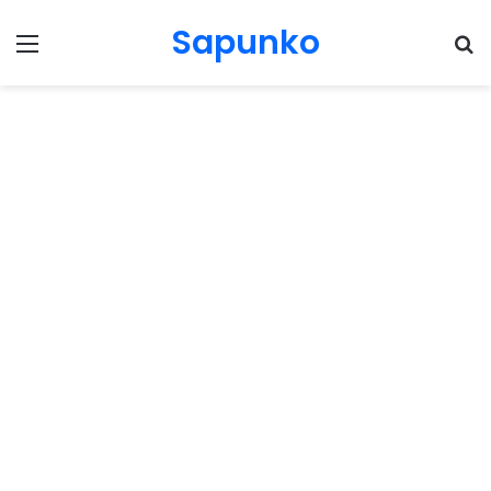
Sapunko
Menu
Pr