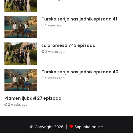
Turska serija nasljednik epizoda 41
1 week ago
La promesa 743 epizoda
2 weeks ago
Turska serija nasljednik epizoda 40
2 weeks ago
Plamen ljubavi 27 epizoda
2 weeks ago
© Copyright 2026 |
Sapunko.online