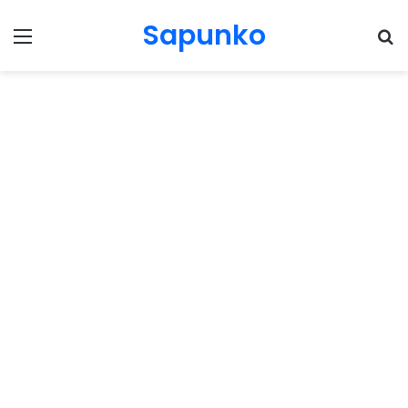
Sapunko
Menu
Pr