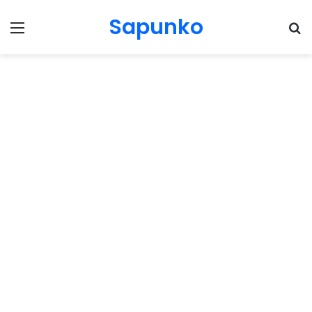
Sapunko
Menu
Pr