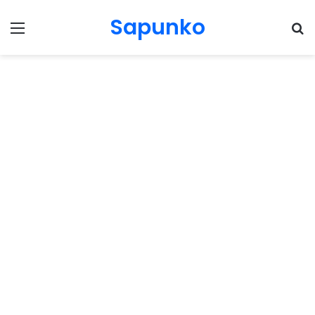
Sapunko
Menu
Pr