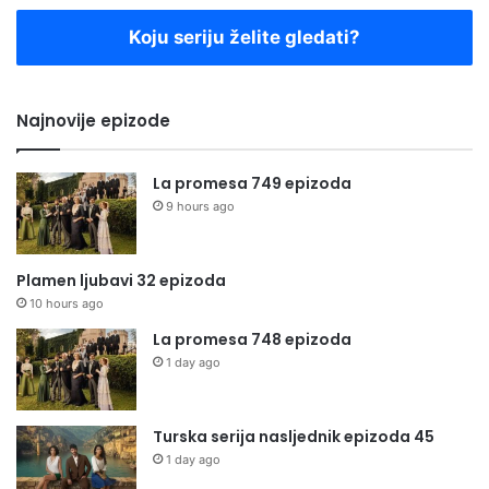
Koju seriju želite gledati?
Najnovije epizode
La promesa 749 epizoda
9 hours ago
Plamen ljubavi 32 epizoda
10 hours ago
La promesa 748 epizoda
1 day ago
Turska serija nasljednik epizoda 45
1 day ago