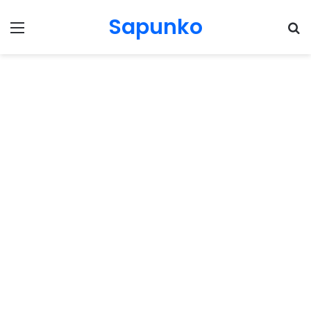
Sapunko
Menu
Pr