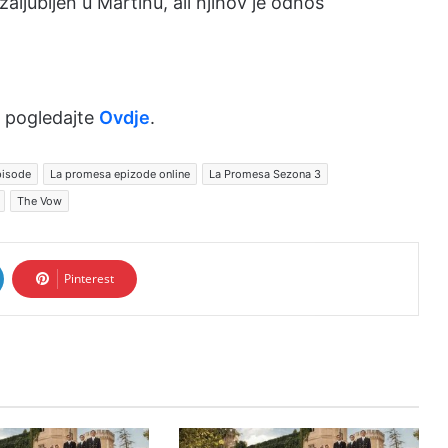
zaljubljen u Martinu, ali njihov je odnos
 pogledajte
Ovdje
.
pisode
La promesa epizode online
La Promesa Sezona 3
The Vow
Pinterest