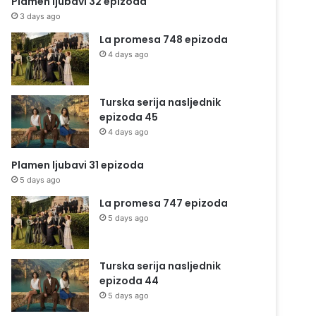
Plamen ljubavi 32 epizoda
3 days ago
La promesa 748 epizoda
4 days ago
Turska serija nasljednik
epizoda 45
4 days ago
Plamen ljubavi 31 epizoda
5 days ago
La promesa 747 epizoda
5 days ago
Turska serija nasljednik
epizoda 44
5 days ago