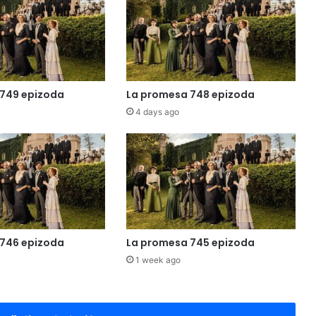
749 epizoda
La promesa 748 epizoda
4 days ago
746 epizoda
La promesa 745 epizoda
1 week ago