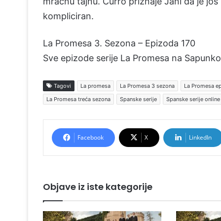
mračnu tajnu. Curro priznaje Jani da je još 
kompliciran.
La Promesa 3. Sezona – Epizoda 170
Sve epizode serije La Promesa na Sapunko
Tagovi
La promesa
La Promesa 3 sezona
La Promesa e
La Promesa treća sezona
Spanske serije
Spanske serije online
Facebook
X
LinkedIn
Objave iz iste kategorije