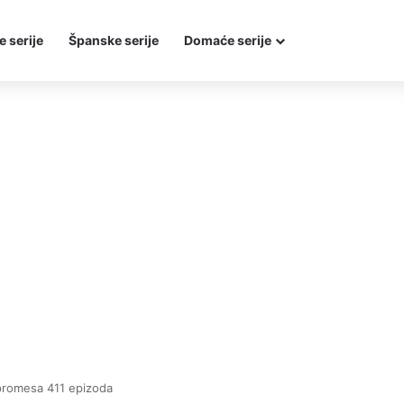
e serije
Španske serije
Domaće serije
promesa 411 epizoda