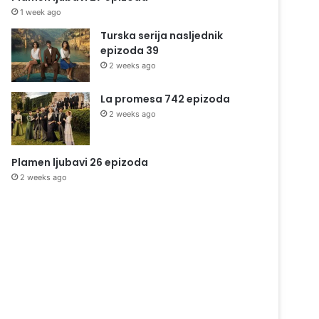
1 week ago
Turska serija nasljednik
epizoda 39
2 weeks ago
La promesa 742 epizoda
2 weeks ago
Plamen ljubavi 26 epizoda
2 weeks ago