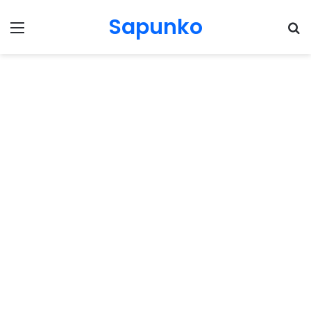
Sapunko
Menu
Pr