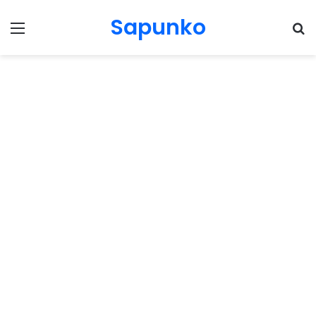
Sapunko
Menu
Pr