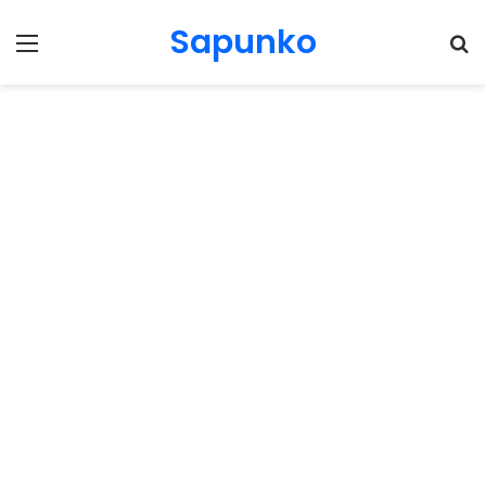
Sapunko
Menu
Pr