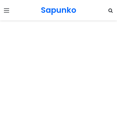
Sapunko
Menu
Pr