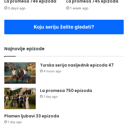
La promesa 746 epizoda
La promesa 745 epizoda
5 days ago
1 week ago
Koju seriju želite gledati?
Najnovije epizode
Turska serija nasljednik epizoda 47
4 hours ago
La promesa 750 epizoda
1 day ago
Plamen ljubavi 33 epizoda
1 day ago