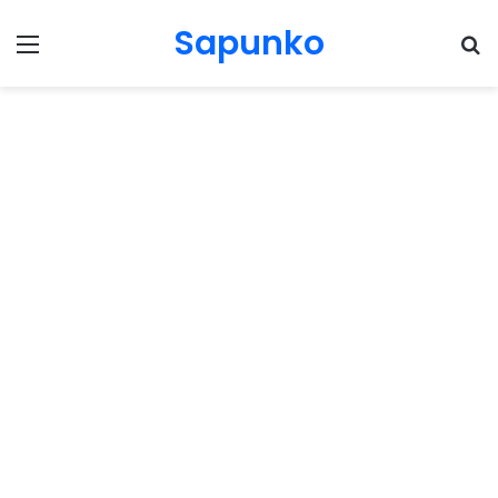
Sapunko
Menu
Pr