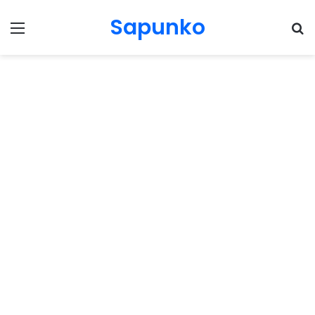
Sapunko
Menu
Pr