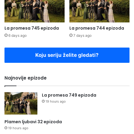
La promesa 745 epizoda
La promesa 744 epizoda
6 days ago
7 days ago
Koju seriju želite gledati?
Najnovije epizode
La promesa 749 epizoda
19 hours ago
Plamen ljubavi 32 epizoda
19 hours ago