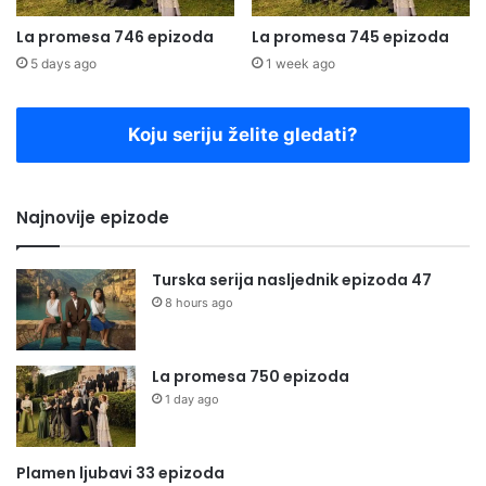
La promesa 746 epizoda
La promesa 745 epizoda
5 days ago
1 week ago
Koju seriju želite gledati?
Najnovije epizode
Turska serija nasljednik epizoda 47
8 hours ago
La promesa 750 epizoda
1 day ago
Plamen ljubavi 33 epizoda