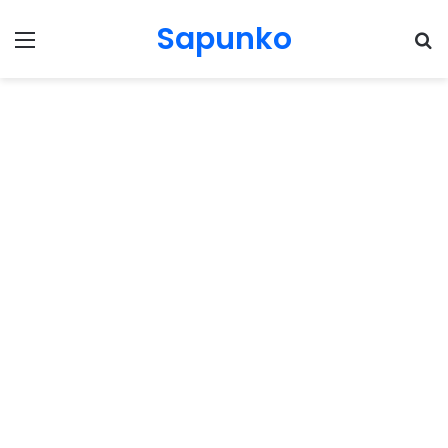
Sapunko
Menu
Pr