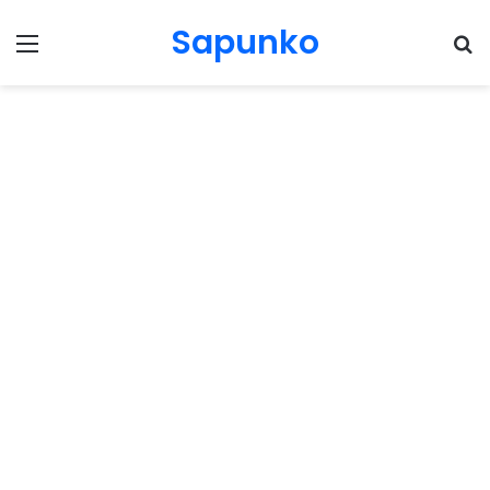
Sapunko
Menu
Pr