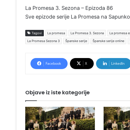
La Promesa 3. Sezona – Epizoda 86
Sve epizode serije La Promesa na Sapunko
Tagovi
La promesa
La Promesa 3. Sezona
La promesa e
La Promesa Sezona 3
Španske serije
Španske serije online
Facebook
X
LinkedIn
Objave iz iste kategorije