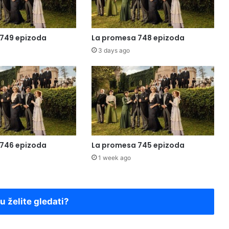
749 epizoda
La promesa 748 epizoda
3 days ago
746 epizoda
La promesa 745 epizoda
1 week ago
ju želite gledati?