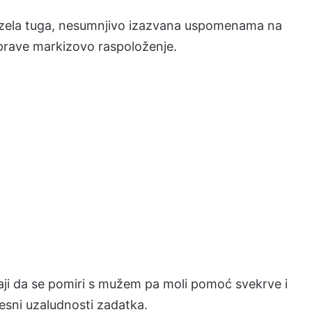
buzela tuga, nesumnjivo izazvana uspomenama na
oprave markizovo raspoloženje.
šaji da se pomiri s mužem pa moli pomoć svekrve i
jesni uzaludnosti zadatka.