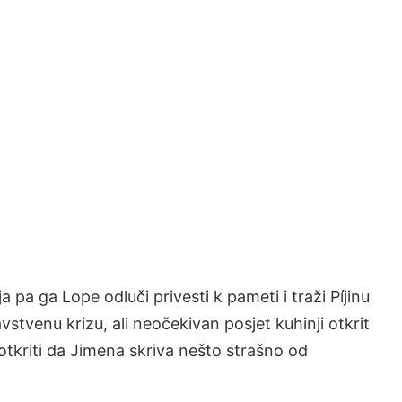
 pa ga Lope odluči privesti k pameti i traži Píjinu
tvenu krizu, ali neočekivan posjet kuhinji otkrit
otkriti da Jimena skriva nešto strašno od