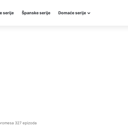
e serije
Španske serije
Domaće serije
promesa 327 epizoda