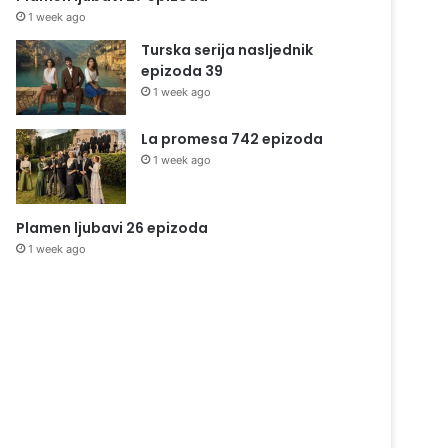
1 week ago
Turska serija nasljednik
epizoda 39
1 week ago
La promesa 742 epizoda
1 week ago
Plamen ljubavi 26 epizoda
1 week ago