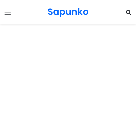
Sapunko
Menu
Pr