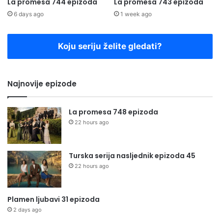
La promesa 744 epizoda
La promesa 743 epizoda
6 days ago
1 week ago
Koju seriju želite gledati?
Najnovije epizode
La promesa 748 epizoda
22 hours ago
Turska serija nasljednik epizoda 45
22 hours ago
Plamen ljubavi 31 epizoda
2 days ago