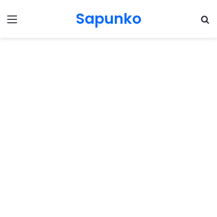
Sapunko
Menu
Pr