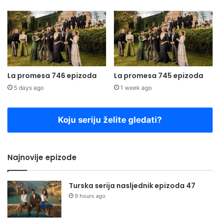
La promesa 746 epizoda
La promesa 745 epizoda
5 days ago
1 week ago
Koju seriju želite gledati?
Najnovije epizode
Turska serija nasljednik epizoda 47
9 hours ago