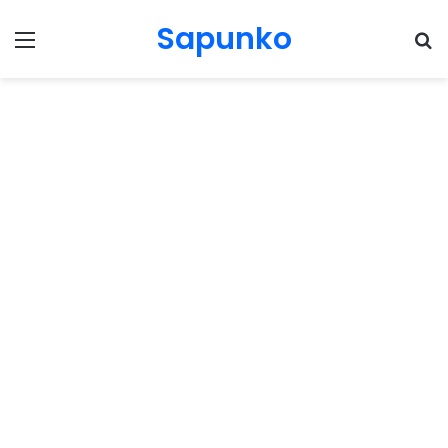
Sapunko
Menu
Pr