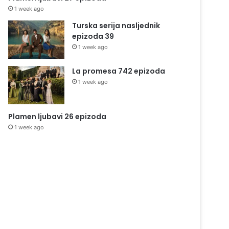
1 week ago
Turska serija nasljednik
epizoda 39
1 week ago
La promesa 742 epizoda
1 week ago
Plamen ljubavi 26 epizoda
1 week ago