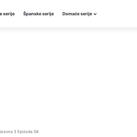
e serije
Španske serije
Domaće serije
Sezona 3 Epizoda 58