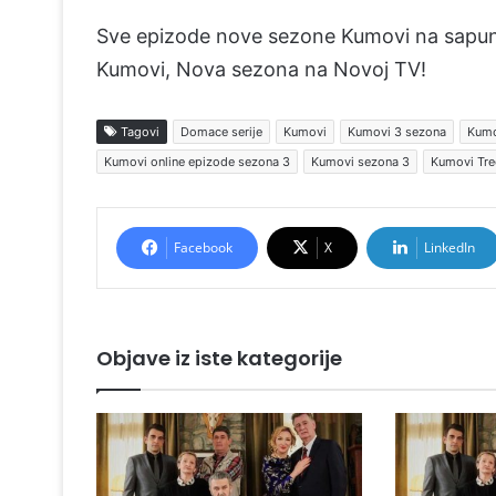
Sve epizode nove sezone Kumovi na sapun
Kumovi, Nova sezona na Novoj TV!
Tagovi
Domace serije
Kumovi
Kumovi 3 sezona
Kumo
Kumovi online epizode sezona 3
Kumovi sezona 3
Kumovi Tre
Facebook
X
LinkedIn
Objave iz iste kategorije