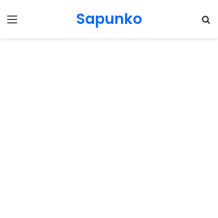
Sapunko
Menu
Pr