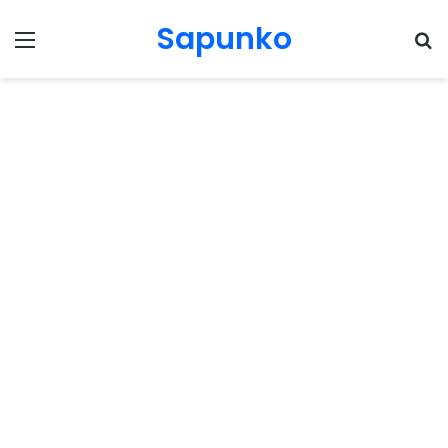
Sapunko
Menu
Pr