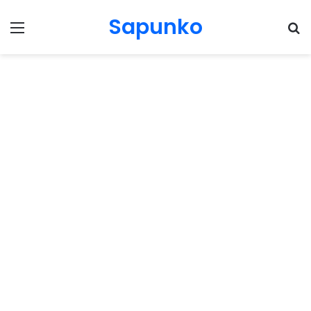
Sapunko
Menu
Pr